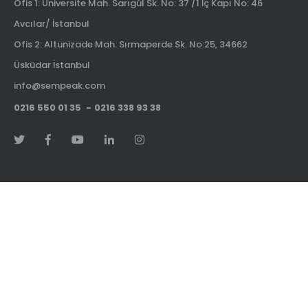
Ofis 1: Üniversite Mah. Sarıgül Sk. No: 37 /1 İç Kapı No: 46
Avcılar/ İstanbul
Ofis 2: Altunizade Mah. Sırmaperde Sk. No:25, 34662
Üsküdar İstanbul
info@sempeak.com
0216 550 01 35
0216 338 93 38