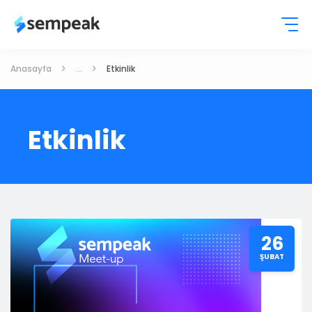
Anasayfa
...
Etkinlik
Etkinlik
26
ŞUBAT