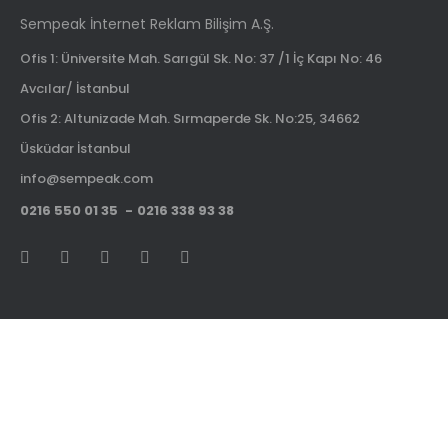
Sempeak İnternet Reklam Bilişim A.Ş.
Ofis 1: Üniversite Mah. Sarıgül Sk. No: 37 /1 İç Kapı No: 46
Avcılar/ İstanbul
Ofis 2: Altunizade Mah. Sırmaperde Sk. No:25, 34662
Üsküdar İstanbul
info@sempeak.com
0216 550 01 35
0216 338 93 38