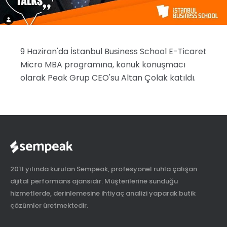
9 Haziran'da İstanbul Business School E-Ticaret
Micro MBA programına, konuk konuşmacı
olarak Peak Grup CEO'su Altan Çolak katıldı.
2011 yılında kurulan Sempeak, profesyonel ruhla çalışan
dijital performans ajansıdır. Müşterilerine sunduğu
hizmetlerde, derinlemesine ihtiyaç analizi yaparak butik
çözümler üretmektedir.