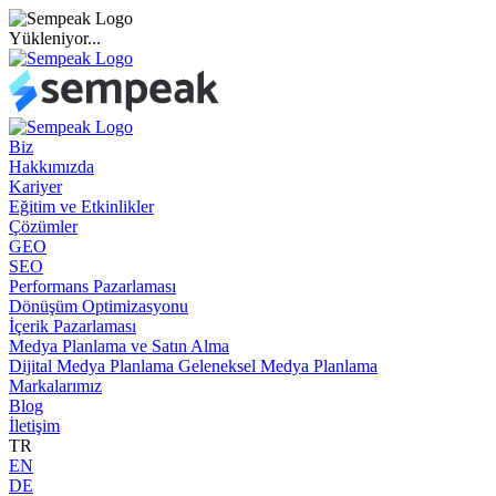
Yükleniyor...
Biz
Hakkımızda
Kariyer
Eğitim ve Etkinlikler
Çözümler
GEO
SEO
Performans Pazarlaması
Dönüşüm Optimizasyonu
İçerik Pazarlaması
Medya Planlama ve Satın Alma
Dijital Medya Planlama
Geleneksel Medya Planlama
Markalarımız
Blog
İletişim
TR
EN
DE