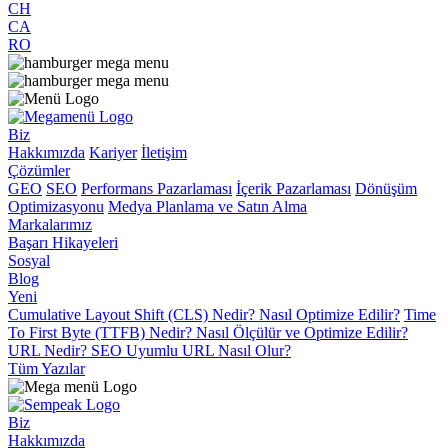
CH
CA
RO
Biz
Hakkımızda
Kariyer
İletişim
Çözümler
GEO
SEO
Performans Pazarlaması
İçerik Pazarlaması
Dönüşüm
Optimizasyonu
Medya Planlama ve Satın Alma
Markalarımız
Başarı Hikayeleri
Sosyal
Blog
Yeni
Cumulative Layout Shift (CLS) Nedir? Nasıl Optimize Edilir?
Time
To First Byte (TTFB) Nedir? Nasıl Ölçülür ve Optimize Edilir?
URL Nedir? SEO Uyumlu URL Nasıl Olur?
Tüm Yazılar
Biz
Hakkımızda