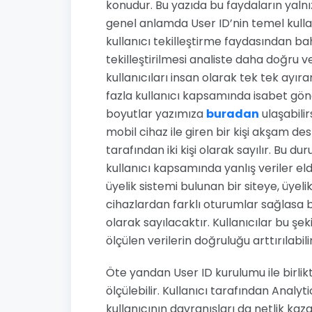
konudur. Bu yazıda bu faydaların yalnı
genel anlamda User ID’nin temel kulla
kullanıcı tekilleştirme faydasından bah
tekilleştirilmesi analiste daha doğru 
kullanıcıları insan olarak tek tek ayır
fazla kullanıcı kapsamında isabet gö
boyutlar yazımıza
buradan
ulaşabilir
mobil cihaz ile giren bir kişi akşam d
tarafından iki kişi olarak sayılır. Bu d
kullanıcı kapsamında yanlış veriler el
üyelik sistemi bulunan bir siteye, üyelik
cihazlardan farklı oturumlar sağlasa b
olarak sayılacaktır. Kullanıcılar bu şek
ölçülen verilerin doğruluğu arttırılabili
Öte yandan User ID kurulumu ile birlikt
ölçülebilir. Kullanıcı tarafından Analyt
kullanıcının davranışları da netlik kaz