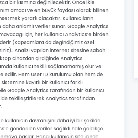
zca bir kısmına değinilecektir. Öncelikle
nım amacı ve en büyük faydası olarak bilinen
setmek yararlı olacaktır. Kullanıcıların
ve daha anlamlı veriler sunar. Google Analytics
amayacağı için, her kullanıcı Analytics’e birden
nderir (Kapsamlara da değindiğimiz özel
siniz).. Analizi yapılan internet sitesine sabah
esktop cihazdan girdiğinde Analytics
urumda kullanıcı tekilli sağlanamamış olur ve
de edilir. Hem User ID kurulumu olan hem de
 sistemine kayıtlı bir kullanıcı farklı
ile Google Analytics tarafından bir kullanıcı
ilde tekilleştirilerek Analytics tarafından
r.
e kullanıcın davranışını daha iyi bir şekilde
ics’e gönderilen veriler sağlıklı hale geldikçe
anmaya başlar. Hangi kullanıcın site içinde