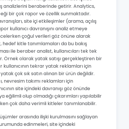
analizlerini beraberinde getirir. Analytics,
eceği bir çok rapor ve özellik sunmaktadır.
vranışları, site içi etkileşimler (arama, açılış
 rapor kullanıcı davranışını analiz etmeye
incelerken çoğul verileri göz önüne alarak
er, hedef kitle tanımlamaları da bu bakış
ası ile beraber analist, kullanıcıları tek tek
. Örnek olarak yatak satışı gerçekleştiren bir
r kullanıcının tekrar yatak reklamları için
atak çok sık satın alınan bir ürün değildir.
ı, nevresim takımı reklamları için
nıcının site içindeki davranışı göz önünde
eğilimli olup olmadığı çıkarımları yapılabilir
rken çok daha verimli kitleler tanımlanabilir.
üşümler arasında ilişki kurulmasını sağlayan
oturumunda edinmeleri, site içindeki