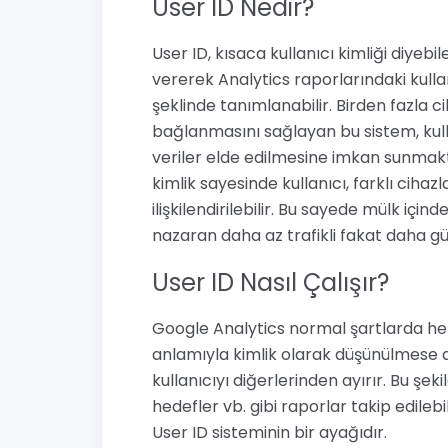
User ID Nedir?
User ID, kısaca kullanıcı kimliği diyebil
vererek Analytics raporlarındaki kullan
şeklinde tanımlanabilir. Birden fazla c
bağlanmasını sağlayan bu sistem, kulla
veriler elde edilmesine imkan sunmaktad
kimlik sayesinde kullanıcı, farklı cihaz
ilişkilendirilebilir. Bu sayede mülk içi
nazaran daha az trafikli fakat daha güve
User ID Nasıl Çalışır?
Google Analytics normal şartlarda her 
anlamıyla kimlik olarak düşünülmese d
kullanıcıyı diğerlerinden ayırır. Bu şeki
hedefler vb. gibi raporlar takip edileb
User ID sisteminin bir ayağıdır.