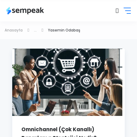
Anasayfa
...
Yasemin Odabaş
Omnichannel (Çok Kanallı)